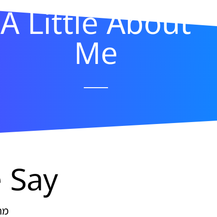
A Little About
Me
 Say
מה