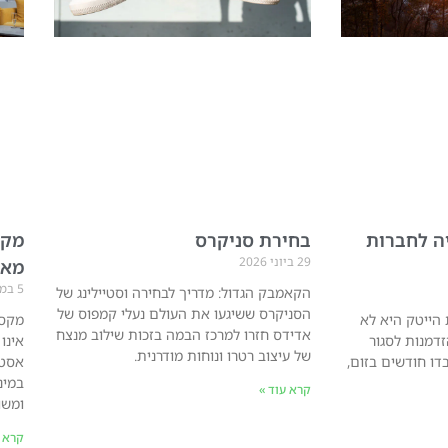
ה לחברות
בחירת סניקרס
29 ביוני 2026
מאי
5 במאי 2026
הקאמבק הגדול: מדריך לבחירה וסטיילינג של
הסניקרס ששיגעו את העולם נעלי קמפוס של
הייטק היא לא
אדידס חזרו למרכז הבמה בזכות שילוב מנצח
הזדמנות לסגור
אינו
של עיצוב רטרו ונוחות מודרנית.
דו חודשים בזום,
אסטר
במינ
קרא עוד »
ומשו
קרא ע