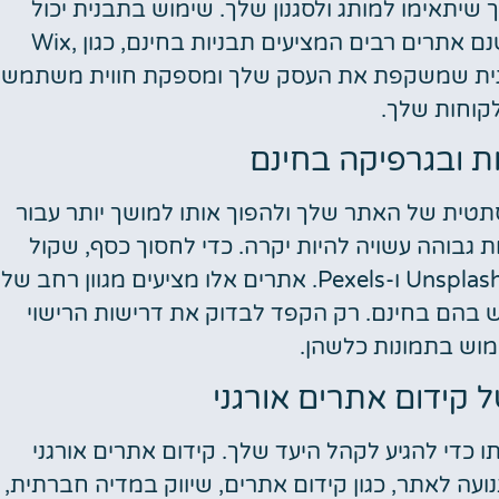
ך שיתאימו למותג ולסגנון שלך. שימוש בתבנית יכול
לחסוך לך כמות משמעותית של זמן ומאמץ. ישנם אתרים רבים המציעים תבניות בחינם, כגון Wix,
Squ. הקפד לבחור תבנית שמשקפת את העסק שלך ומספקת חווית משתמש
קוחות שלך.
 ובגרפיקה בחינם
תטית של האתר שלך ולהפוך אותו למושך יותר עבור
 גבוהה עשויה להיות יקרה. כדי לחסוך כסף, שקול
להשתמש באתרי תדמית חינמיים כגון Unsplash, Pixabay ו-Pexels. אתרים אלו מציעים מגוון רחב של
ש בהם בחינם. רק הקפד לבדוק את דרישות הרישוי
ימוש בתמונות כלשהן.
קידום אתרים אורגני
כדי להגיע לקהל היעד שלך. קידום אתרים אורגני
ה לאתר, כגון קידום אתרים, שיווק במדיה חברתית,