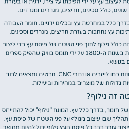
עיצוב עץ על ידי הפיכתו על צירו, ידנית או בעזרת
נים, כולל סכינים, חריצים, מגרדים ומגרדים.
רך כלל במחרטת עץ ובכלים ידניים. חומר העבודה
כות עץ נחתכות בעזרת חריצים, מגרדים וסכינים.
ה כולל גילוף לתוך פני השטח של פיסת עץ כדי ליצור
תמונה או דוגמה. חריטה על עץ זכתה לפופולריות בשנות ה-1800 על ידי תומס בוויק שהפיק ספרים
 בנושא.
יכולה להתבצע בעבודת יד או במכונות כמו לייזרים או נתבי CNC. חרטים נמצאים לרוב
ות גדולות של מוצרים במהירות וביעילות.
ה זה גילוף?
ל חומר, בדרך כלל עץ. המונח "גילוף" יכול להתייחס
 תהליך שבו עיצוב מגולף על פני השטח של פיסת עץ.
וב עובר דרך כל פיסת העץ.גילוף יכול להיות מתואר