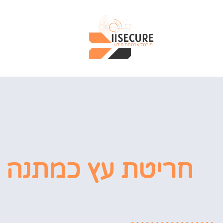
ר
חריטת עץ כמתנה ל