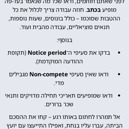
לפני שאתם חותמים, ודאו שכל מה שנאמר בעל-פה
מופיע
בכתב
. חוזה עבודה צריך לכלול את כל
ההטבות שסוכמו – כולל בונוסים, שעות נוספות,
תנאים סוציאליים, עבודה מהבית ועוד.
בנוסף:
בדקו את סעיפי ה־
Notice period
(תקופת
ההודעה המוקדמת).
ודאו שאין סעיפי
Non-compete
מגבילים
מדי.
ודאו שמופיעים תאריכי תחילה מדויקים ותנאי
שכר ברורים.
אל תמהרו לחתום באותו רגע – קחו את ההסכם
הביתה, עברו עליו בנחת, ואפילו התייעצו עם יועץ