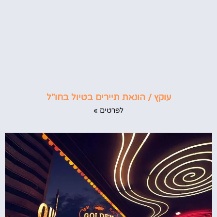
עוקץ / הונאת תיירים בטיול בחו"ל
לפרטים »