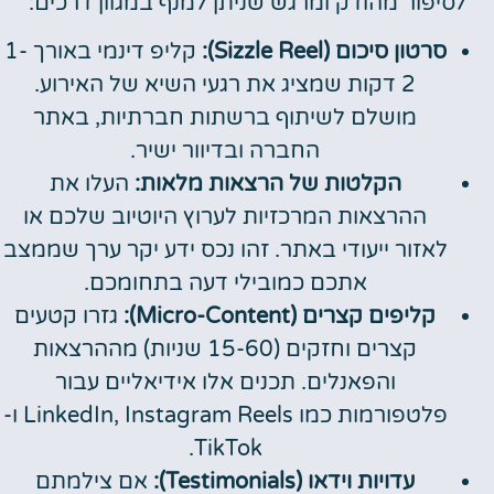
לסיפור מהודק ומרגש שניתן למנף במגוון דרכים:
סרטון סיכום (Sizzle Reel):
קליפ דינמי באורך 1-
2 דקות שמציג את רגעי השיא של האירוע.
מושלם לשיתוף ברשתות חברתיות, באתר
החברה ובדיוור ישיר.
הקלטות של הרצאות מלאות:
העלו את
ההרצאות המרכזיות לערוץ היוטיוב שלכם או
לאזור ייעודי באתר. זהו נכס ידע יקר ערך שממצב
אתכם כמובילי דעה בתחומכם.
קליפים קצרים (Micro-Content):
גזרו קטעים
קצרים וחזקים (15-60 שניות) מההרצאות
והפאנלים. תכנים אלו אידיאליים עבור
פלטפורמות כמו LinkedIn, Instagram Reels ו-
TikTok.
עדויות וידאו (Testimonials):
אם צילמתם