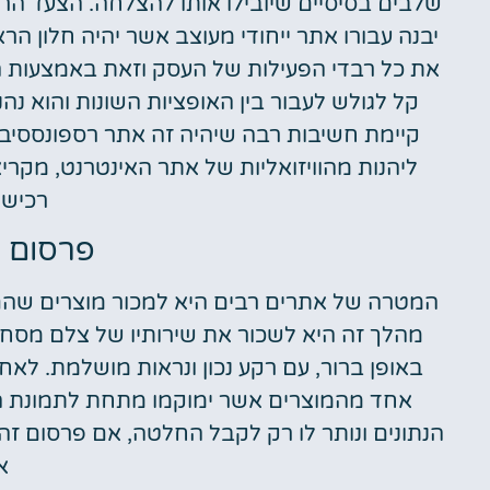
שלבים בסיסיים שיובילו אותו להצלחה. הצעד ה
יבנה עבורו אתר ייחודי מעוצב אשר יהיה חלון 
את כל רבדי הפעילות של העסק וזאת באמצעות הקט
קל לגולש לעבור בין האופציות השונות והוא נה
קיימת חשיבות רבה שיהיה זה אתר רספונססיבי
ליהנות מהוויזואליות של אתר האינטרנט, מקרי
רכישת
פרסום ש
המטרה של אתרים רבים היא למכור מוצרים שהם מ
מהלך זה היא לשכור את שירותיו של צלם מסחר
באופן ברור, עם רקע נכון ונראות מושלמת. לאחר
אחד מהמוצרים אשר ימוקמו מתחת לתמונת המ
הנתונים ונותר לו רק לקבל החלטה, אם פרסום זה ה
א